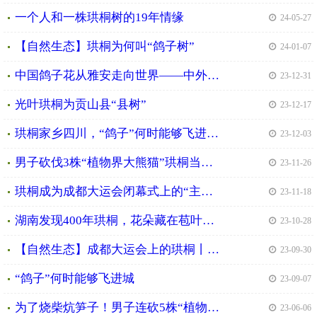
一个人和一株珙桐树的19年情缘
| 24-05-27
【自然生态】珙桐为何叫“鸽子树”
| 24-01-07
中国鸽子花从雅安走向世界——中外学者在雅安与珙桐的不解之缘
| 23-12-31
光叶珙桐为贡山县“县树”
| 23-12-17
珙桐家乡四川，“鸽子”何时能够飞进城？
| 23-12-03
男子砍伐3株“植物界大熊猫”珙桐当柴火，犯危害国家重点保护植物罪被判二缓三
| 23-11-26
珙桐成为成都大运会闭幕式上的“主角” 鸽子花为四川“代言”
| 23-11-18
湖南发现400年珙桐，花朵藏在苞叶下，开一千朵花才结出一枚果实
| 23-10-28
【自然生态】成都大运会上的珙桐丨四川珙桐分布图鉴
| 23-09-30
“鸽子”何时能够飞进城
| 23-09-07
为了烧柴炕笋子！男子连砍5株“植物界大熊猫”珙桐被判刑
| 23-06-06