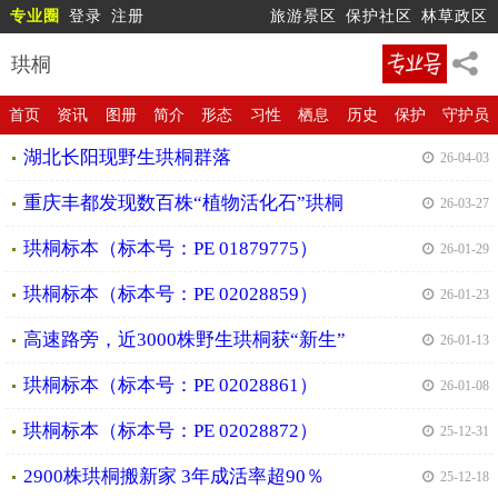
专业圈
登录
注册
旅游景区
保护社区
林草政区
珙桐
首页
资讯
图册
简介
形态
习性
栖息
历史
保护
守护员
湖北长阳现野生珙桐群落
| 26-04-03
重庆丰都发现数百株“植物活化石”珙桐
| 26-03-27
珙桐标本（标本号：PE 01879775）
| 26-01-29
珙桐标本（标本号：PE 02028859）
| 26-01-23
高速路旁，近3000株野生珙桐获“新生”
| 26-01-13
珙桐标本（标本号：PE 02028861）
| 26-01-08
珙桐标本（标本号：PE 02028872）
| 25-12-31
2900株珙桐搬新家 3年成活率超90％
| 25-12-18