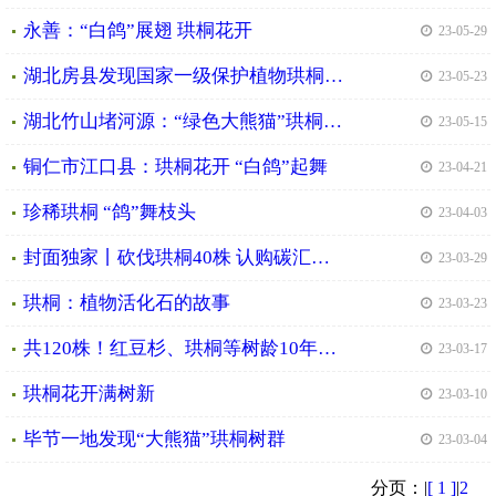
永善：“白鸽”展翅 珙桐花开
| 23-05-29
湖北房县发现国家一级保护植物珙桐原始群落
| 23-05-23
湖北竹山堵河源：“绿色大熊猫”珙桐花绽放
| 23-05-15
铜仁市江口县：珙桐花开 “白鸽”起舞
| 23-04-21
珍稀珙桐 “鸽”舞枝头
| 23-04-03
封面独家丨砍伐珙桐40株 认购碳汇一万五千吨 首例判决认购核证“林业碳汇”背后的
| 23-03-29
珙桐：植物活化石的故事
| 23-03-23
共120株！红豆杉、珙桐等树龄10年以上的珍稀植物“重返”原生地
| 23-03-17
珙桐花开满树新
| 23-03-10
毕节一地发现“大熊猫”珙桐树群
| 23-03-04
分页：|
[ 1 ]
|
2