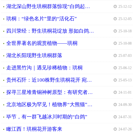
湖北深山野生珙桐群落惊现“白鸽起舞”盛景 土家汉子38年守护出一个生态奇迹
| 25-12-12
珙桐：“绿色名片”里的“活化石”
| 25-12-05
四川荥经：野生珙桐花绽放 形如白鸽“飞舞”林间
| 25-10-18
全世界著名的观赏植物——珙桐
| 25-10-08
湖北长阳现野生珙桐群落
| 25-07-03
走进黑竹沟｜遇见珍稀植物：珙桐
| 25-06-12
贵州石阡：近100株野生珙桐花开 宛如成群白鸽栖息在林间
| 25-05-13
探寻三星堆青铜神树原型：有研究者认为或是珙桐 专家齐聚四川什邡进行学术交流
| 24-11-01
北京地区极为罕见！植物界“大熊猫”珙桐花开国家植物园
| 24-09-30
毕节，有一群飞越冰川时期的“白鸽”
| 24-07-31
瞰江西！珙桐花开游客来
| 24-07-26